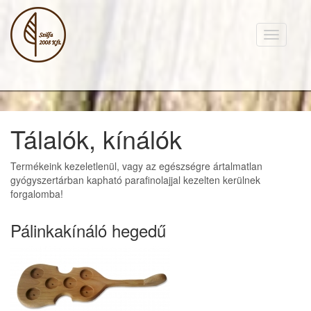
Toggle
navigati
Tálalók, kínálók
Termékeink kezeletlenül, vagy az egészségre ártalmatlan
gyógyszertárban kapható parafinolajjal kezelten kerülnek
forgalomba!
Pálinkakínáló hegedű