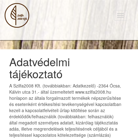
Toggle
navigati
Adatvédelmi
tájékoztató
A Szilfa2008 Kft. (továbbiakban: Adatkezelő) -2364 Ócsa,
Kálvin utca 31.- által üzemeltetett www.szilfa2008.hu
honlapon az általa forgalmazott termékek népszerűsítése
és esetenként értékesítési tevékenységével kapcsolatban
kezeli a kapcsolatfelvételi űrlap kitöltése során az
érdeklődők/felhasználók (továbbiakban: felhasználók)
által megadott személyes adatait, kizárólag tájékoztatás
adás, illetve megrendelések teljesítésének céljából és a
teljesítéssel kapcsolatos kötelezettsége (számlázás)