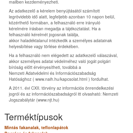
mailben kezdeményezheti.
Az adatkezelő a kérelem benyújtásától számított
legrövidebb idő alatt, legfeljebb azonban 10 napon belül,
közérthető formában, a felhasználó erre irányuló
kérelmére írásban megadja a tájékoztatást. Ha a
felhasználó kérelmét jogosnak találja,
akkor haladéktalanul intézkedik a személyes adatainak
helyesbítése vagy törlése érdekében.
Ha a felhasználó nem elégedett az adatkezelő válaszával,
akkor személyes adatai védelméhez való jogát polgári
bíróság előtt érvényesítheti, továbbá a
Nemzeti Adatvédelmi és Információszabadság
Hatósághoz ( www.naih.hu/kapcsolat.html ) fordulhat.
A 2011. évi CXII. törvény az információs önrendelkezési
jogról és az információszabadságról itt olvasható: Nemzeti
Jogszabálytár (www.njt.hu)
Terméktípusok
Mintás fakanalak, teflonlapátok