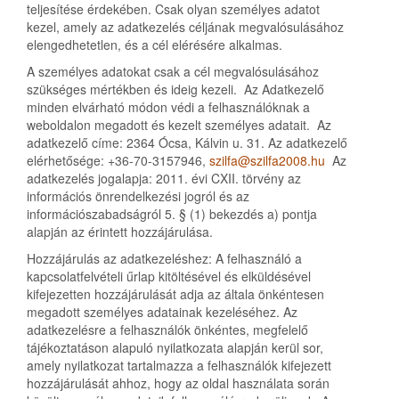
teljesítése érdekében. Csak olyan személyes adatot
kezel, amely az adatkezelés céljának megvalósulásához
elengedhetetlen, és a cél elérésére alkalmas.
A személyes adatokat csak a cél megvalósulásához
szükséges mértékben és ideig kezeli. Az Adatkezelő
minden elvárható módon védi a felhasználóknak a
weboldalon megadott és kezelt személyes adatait. Az
adatkezelő címe: 2364 Ócsa, Kálvin u. 31. Az adatkezelő
elérhetősége: +36-70-3157946,
szilfa@szilfa2008.hu
Az
adatkezelés jogalapja: 2011. évi CXII. törvény az
információs önrendelkezési jogról és az
információszabadságról 5. § (1) bekezdés a) pontja
alapján az érintett hozzájárulása.
Hozzájárulás az adatkezeléshez: A felhasználó a
kapcsolatfelvételi űrlap kitöltésével és elküldésével
kifejezetten hozzájárulását adja az általa önkéntesen
megadott személyes adatainak kezeléséhez. Az
adatkezelésre a felhasználók önkéntes, megfelelő
tájékoztatáson alapuló nyilatkozata alapján kerül sor,
amely nyilatkozat tartalmazza a felhasználók kifejezett
hozzájárulását ahhoz, hogy az oldal használata során