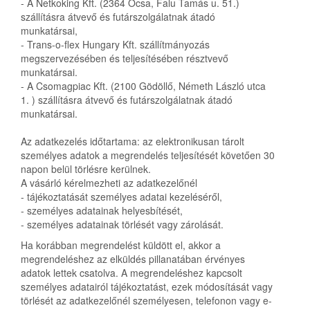
- A Netkoking Kft. (2364 Ócsa, Falu Tamás u. 51.)
szállításra átvevő és futárszolgálatnak átadó
munkatársai,
- Trans-o-flex Hungary Kft. szállítmányozás
megszervezésében és teljesítésében résztvevő
munkatársai.
- A Csomagpiac Kft. (
2100 Gödöllő, Németh László utca
1.
) szállításra átvevő és futárszolgálatnak átadó
munkatársai.
Az adatkezelés időtartama: az elektronikusan tárolt
személyes adatok a megrendelés teljesítését követően 30
napon belül törlésre kerülnek.
A vásárló kérelmezheti az adatkezelőnél
- tájékoztatását személyes adatai kezeléséről,
- személyes adatainak helyesbítését,
- személyes adatainak törlését vagy zárolását.
Ha korábban megrendelést küldött el, akkor a
megrendeléshez az elküldés pillanatában érvényes
adatok lettek csatolva. A megrendeléshez kapcsolt
személyes adatairól tájékoztatást, ezek módosítását vagy
törlését az adatkezelőnél személyesen, telefonon vagy e-