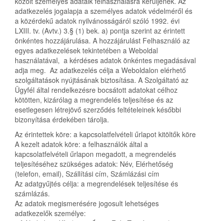
közölt személyes adataik felhasználásra kerüljenek. Az
adatkezelés jogalapja a személyes adatok védelméről és
a közérdekű adatok nyilvánosságáról szóló 1992. évi
LXIII. tv. (Avtv.) 3.§ (1) bek. a) pontja szerint az érintett
önkéntes hozzájárulása. A hozzájárulást Felhasználó az
egyes adatkezelések tekintetében a Weboldal
használatával, a kérdéses adatok önkéntes megadásával
adja meg. Az adatkezelés célja a Weboldalon elérhető
szolgáltatások nyújtásának biztosítása. A Szolgáltató az
Ügyfél által rendelkezésre bocsátott adatokat célhoz
kötötten, kizárólag a megrendelés teljesítése és az
esetlegesen létrejövő szerződés feltételeinek későbbi
bizonyítása érdekében tárolja.
Az érintettek köre: a kapcsolatfelvételi űrlapot kitöltők köre
A kezelt adatok köre: a felhasználók által a
kapcsolatfelvételi űrlapon megadott, a megrendelés
teljesítéséhez szükséges adatok: Név, Elérhetőség
(telefon, email), Szállítási cím, Számlázási cím
Az adatgyűjtés célja: a megrendelések teljesítése és
számlázás.
Az adatok megismerésére jogosult lehetséges
adatkezelők személye: