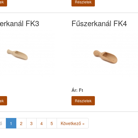
ek
Részletek
erkanál FK3
Fűszerkanál FK4
Ár: Ft
ek
Részletek
ő
1
2
3
4
5
Következő »