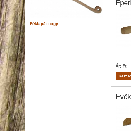
Eperl
Péklapát nagy
Ár: Ft
Részlet
Evők