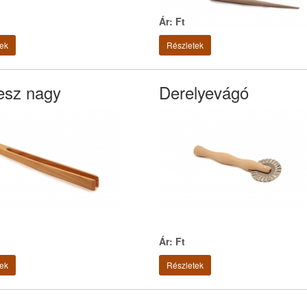
Ár: Ft
ek
Részletek
esz nagy
Derelyevágó
Ár: Ft
ek
Részletek