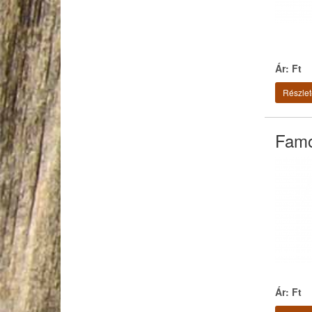
Ár: Ft
Részlet
Famo
Ár: Ft