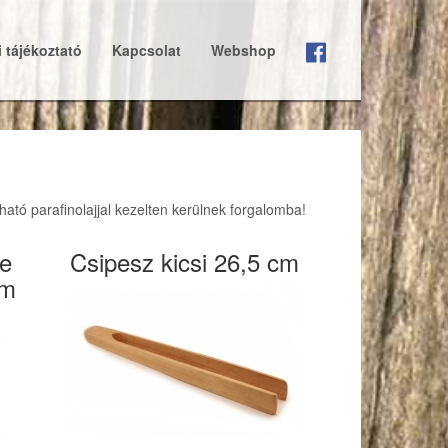
 tájékoztató
Kapcsolat
Webshop
tó parafinolajjal kezelten kerülnek forgalomba!
ge
Csipesz kicsi 26,5 cm
cm