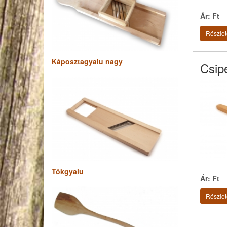
Ár: Ft
Részlet
Káposztagyalu nagy
Csip
Tökgyalu
Ár: Ft
Részlet