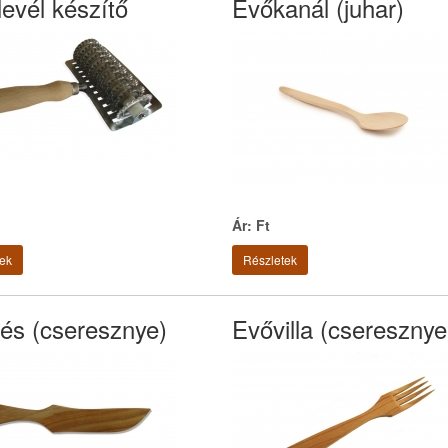
evél készítő
Evőkanál (juhar)
Ár: Ft
ek
Részletek
és (cseresznye)
Evővilla (cseresznye