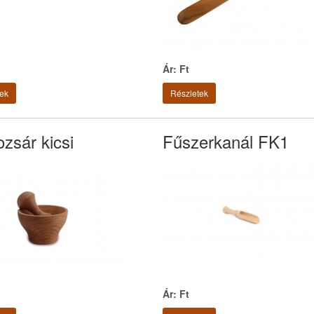
Ár: Ft
ek
Részletek
zsár kicsi
Fűszerkanál FK1
Ár: Ft