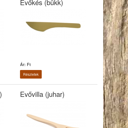
Evőkés (bükk)
Ár: Ft
Részletek
)
Evővilla (juhar)