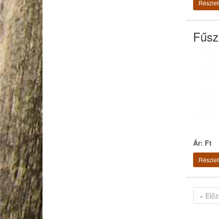
Részlet
Fűsz
Ár: Ft
Részlet
« Előz