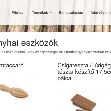
Főoldal
Termékek
Bemutatkozás
Adatvédelmi
nyhai eszközök
nk kezeletlenül, vagy az egészségre ártalmatlan gyógyszertárban kapha
omfacsaró
Csigatészta / lúdgé
tészta készítő 17,5
pálca