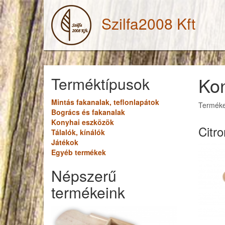
Szilfa2008 Kft
Ko
Terméktípusok
Mintás fakanalak, teflonlapátok
Termékei
Bogrács és fakanalak
Konyhai eszközök
Citr
Tálalók, kínálók
Játékok
Egyéb termékek
Népszerű
termékeink